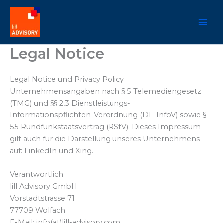
Zum
Inhalt
springen
Legal Notice
Legal Notice und Privacy Policy
Unternehmensangaben nach § 5 Telemediengesetz
(TMG) und §§ 2,3 Dienstleistungs-
Informationspflichten-Verordnung (DL-InfoV) sowie §
55 Rundfunkstaatsvertrag (RStV). Dieses Impressum
gilt auch für die Darstellung unseres Unternehmens
auf: LinkedIn und Xing.
Verantwortlich
lill Advisory GmbH
Vorstadtstrasse 71
77709 Wolfach
E-Mail: info(at)lill-advisory.com